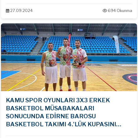
HAKLARI KOMİSYONU ÜYESİ AV. İREM
MERİÇ KATILDI
27.09.2024
694 Okunma
KAMU SPOR OYUNLARI 3X3 ERKEK
BASKETBOL MÜSABAKALARI
SONUCUNDA EDİRNE BAROSU
BASKETBOL TAKIMI 4.'LÜK KUPASINI
KAZANDI