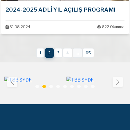
2024-2025 ADLİ YIL AÇILIŞ PROGRAMI
31.08.2024
622 Okunma
1
2
3
4
…
65