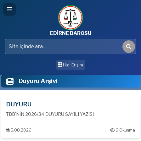
EDİRNE BAROSU
Site içinde ara
Ara
Hızlı Erişim
Duyuru Arşivi
DUYURU
TBB'NİN 2026/34 DUYURU SAYILI YAZISI
5.08.2026
6 Okunma