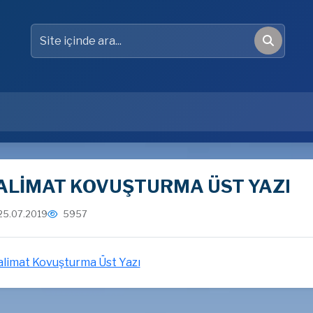
Site içinde ara
Ara
ALİMAT KOVUŞTURMA ÜST YAZI
25.07.2019
5957
alimat Kovuşturma Üst Yazı