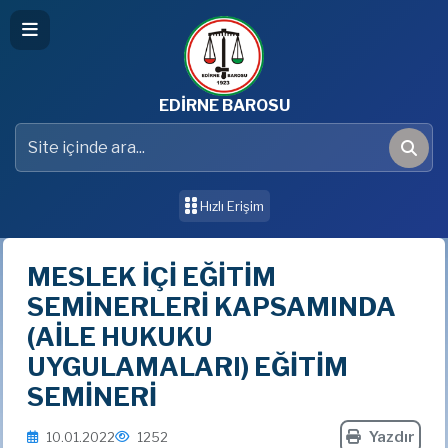
EDİRNE BAROSU
Site içinde ara
Ara
Hızlı Erişim
MESLEK İÇİ EĞİTİM
SEMİNERLERİ KAPSAMINDA
(AİLE HUKUKU
UYGULAMALARI) EĞİTİM
SEMİNERİ
Yazdır
10.01.2022
1252