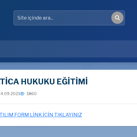
Site içinde ara
Ara
LTİCA HUKUKU EĞİTİMİ
14.09.2021
1860
TILIM FORM LİNK İÇİN TIKLAYINIZ