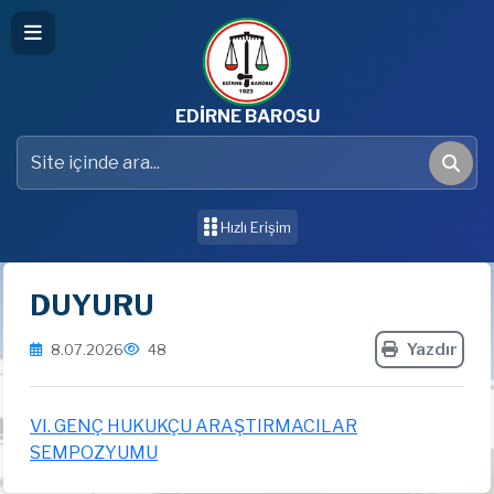
EDİRNE BAROSU
Site içinde ara
Ara
Hızlı Erişim
DUYURU
Yazdır
8.07.2026
48
VI. GENÇ HUKUKÇU ARAŞTIRMACILAR
SEMPOZYUMU